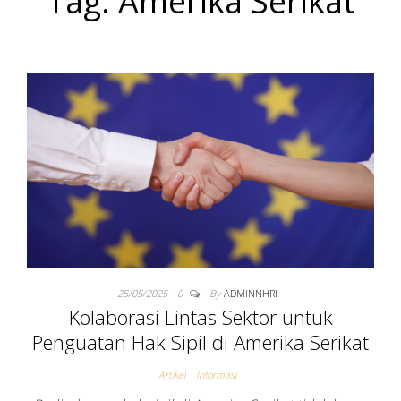
Tag:
Amerika Serikat
NASIONAL
MANUSIA DI
USA
25/05/2025
0
By
ADMINNHRI
Kolaborasi Lintas Sektor untuk
Penguatan Hak Sipil di Amerika Serikat
Artikel
Informasi