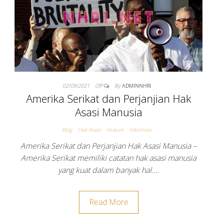
02/09/2021
Off
By
ADMINNHRI
Amerika Serikat dan Perjanjian Hak
Asasi Manusia
Blog
Hak Asasi
Hukum
Informasi
Amerika Serikat dan Perjanjian Hak Asasi Manusia –
Amerika Serikat memiliki catatan hak asasi manusia
yang kuat dalam banyak hal.…
Read More