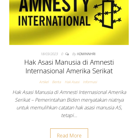
18/03/2023
0
By
ADMINNHRI
Hak Asasi Manusia di Amnesti
Internasional Amerika Serikat
Artikel
Berita
Hak Asasi
Informasi
Hak Asasi Manusia di Amnesti Internasional Amerika
Serikat – Pemerintahan Biden menyatakan niatnya
untuk memulihkan catatan hak asasi manusia AS,
tetapi…
Read More