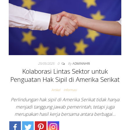
NASIONAL
MANUSIA DI
USA
25/05/2025
0
By
ADMINNHRI
Kolaborasi Lintas Sektor untuk
Penguatan Hak Sipil di Amerika Serikat
Artikel
Informasi
Perlindungan hak sipil di Amerika Serikat tidak hanya
menjadi tanggung jawab pemerintah, tetapi juga
merupakan hasil kerja bersama antara berbagai…