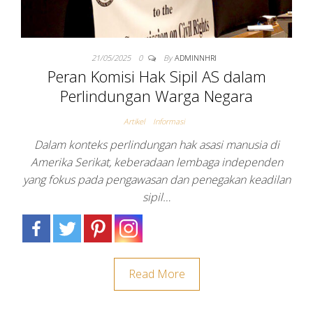
21/05/2025
0
By
ADMINNHRI
Peran Komisi Hak Sipil AS dalam
Perlindungan Warga Negara
Artikel
Informasi
Dalam konteks perlindungan hak asasi manusia di
Amerika Serikat, keberadaan lembaga independen
yang fokus pada pengawasan dan penegakan keadilan
sipil…
Read More