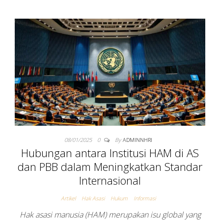
08/01/2025
0
By
ADMINNHRI
Hubungan antara Institusi HAM di AS
dan PBB dalam Meningkatkan Standar
Internasional
Artikel
Hak Asasi
Hukum
Informasi
Hak asasi manusia (HAM) merupakan isu global yang