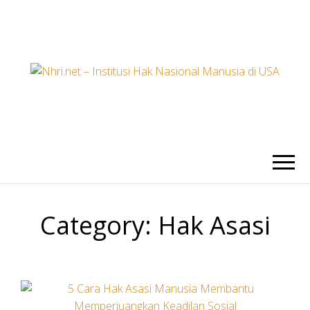
NHRI.NET –
Nhri.net memberikan informasi
seputar Institusi Hak Nasional
Manusia di USA
INSTITUSI
HAK
Category:
Hak Asasi
NASIONAL
MANUSIA DI