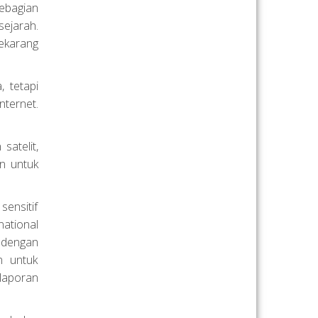
sebagian
ejarah.
sekarang
 tetapi
nternet.
satelit,
n untuk
sensitif
national
 dengan
n untuk
laporan