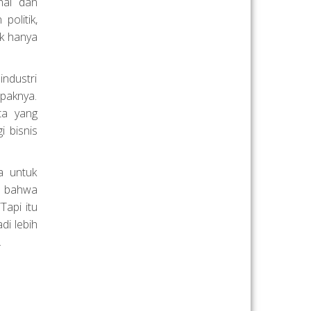
nal dan
politik,
k hanya
industri
mpaknya.
ta yang
i bisnis
a untuk
t bahwa
Tapi itu
di lebih
.