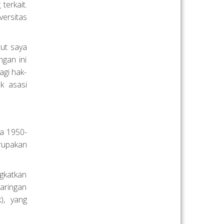
erkait.
versitas
rut saya
ngan ini
agi hak-
k asasi
da 1950-
rupakan
gkatkan
aringan
), yang