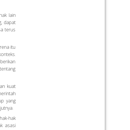
hak lain
g, dapat
sa terus
rena itu
konteks.
iberikan
 tentang
an kuat
erintah
up yang
jutnya.
hak-hak
ak asasi