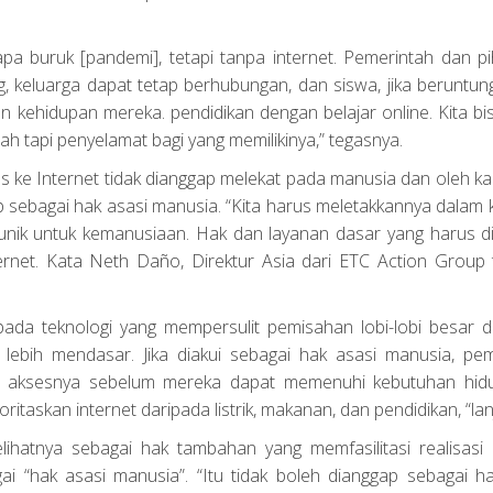
rapa buruk [pandemi], tetapi tanpa internet. Pemerintah dan pi
 keluarga dapat tetap berhubungan, dan siswa, jika beruntun
ehidupan mereka. pendidikan dengan belajar online. Kita bi
ah tapi penyelamat bagi yang memilikinya,” tegasnya.
kses ke Internet tidak dianggap melekat pada manusia dan oleh ka
sebagai hak asasi manusia. “Kita harus meletakkannya dalam 
ap unik untuk kemanusiaan. Hak dan layanan dasar yang harus d
ernet. Kata Neth Daño, Direktur Asia dari ETC Action Group
da teknologi yang mempersulit pemisahan lobi-lobi besar d
 lebih mendasar. Jika diakui sebagai hak asasi manusia, pem
n aksesnya sebelum mereka dapat memenuhi kebutuhan hid
taskan internet daripada listrik, makanan, dan pendidikan, “lan
ihatnya sebagai hak tambahan yang memfasilitasi realisasi 
ai “hak asasi manusia”. “Itu tidak boleh dianggap sebagai h