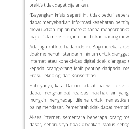
praktis tidak dapat dijalankan.
“Bayangkan krisis seperti ini, tidak peduli sebe
dapat menyebarkan informasi kesehatan penting,
mewujudkan impian mereka tanpa mengorbankan k
maju. Dalam krisis ini, internet bukan barang mew
Ada juga kritik terhadap ide ini. Bagi mereka, a
tidak memenuhi standar minimum untuk dianggap 
Internet atau konektivitas digital tidak diangg
kepada orang-orang lebih penting daripada int
Erosi, Teknologi dan Konsentrasi.
Bahayanya, kata Danno, adalah bahwa fokus pa
dapat menghambat realisasi hak-hak lain yang
mungkin menghadapi dilema untuk memastika
paling mendasar. Pemerintah tidak dapat mempriori
Akses internet, sementara beberapa orang mel
dasar, seharusnya tidak diberikan status sebag