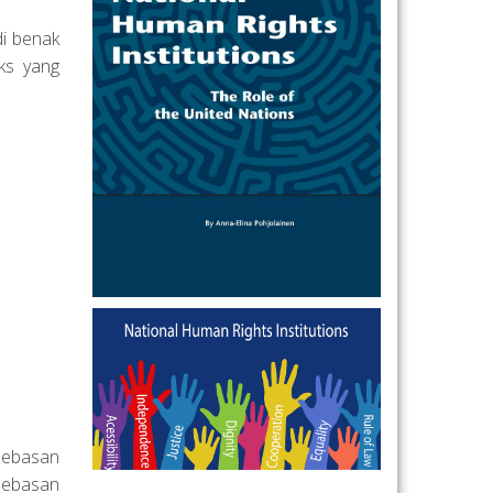
di benak
ks yang
bebasan
bebasan