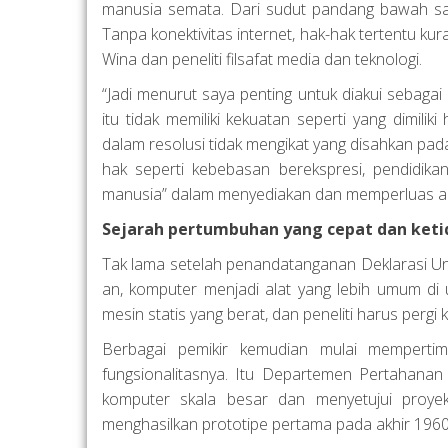
manusia semata. Dari sudut pandang bawah sad
Tanpa konektivitas internet, hak-hak tertentu kura
Wina dan peneliti filsafat media dan teknologi.
“Jadi menurut saya penting untuk diakui sebaga
itu tidak memiliki kekuatan seperti yang dimili
dalam resolusi tidak mengikat yang disahkan pad
hak seperti kebebasan berekspresi, pendidika
manusia” dalam menyediakan dan memperluas aks
Sejarah pertumbuhan yang cepat dan ket
Tak lama setelah penandatanganan Deklarasi Uni
an, komputer menjadi alat yang lebih umum di
mesin statis yang berat, dan peneliti harus perg
Berbagai pemikir kemudian mulai mempertim
fungsionalitasnya. Itu Departemen Pertahanan
komputer skala besar dan menyetujui proy
menghasilkan prototipe pertama pada akhir 1960