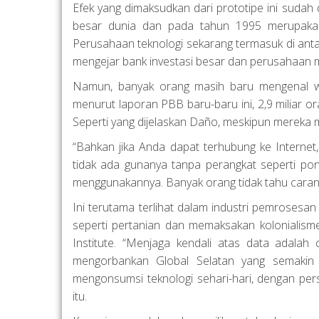
Efek yang dimaksudkan dari prototipe ini sudah 
besar dunia dan pada tahun 1995 merupakan
Perusahaan teknologi sekarang termasuk di ant
mengejar bank investasi besar dan perusahaan m
Namun, banyak orang masih baru mengenal web.
menurut laporan PBB baru-baru ini, 2,9 miliar o
Seperti yang dijelaskan Daño, meskipun mereka 
“Bahkan jika Anda dapat terhubung ke Internet,
tidak ada gunanya tanpa perangkat seperti po
menggunakannya. Banyak orang tidak tahu caran
Ini terutama terlihat dalam industri pemrosesan 
seperti pertanian dan memaksakan kolonialisme
Institute. “Menjaga kendali atas data adal
mengorbankan Global Selatan yang semakin d
mengonsumsi teknologi sehari-hari, dengan pe
itu.