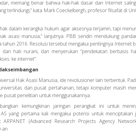
ar, memang benar bahwa hak-hak dasar dan Internet saling t
ng terlindungi,” kata Mark Coeckelbergh, profesor filsafat di Uni
i hak dalam kerangka hukum agar aksesnya terjamin, tapi menu
ki hak asasi manusia,” lanjutnya. PBB sendiri mendukung panda
a tahun 2016. Resolusi tersebut mengakui pentingnya Internet b
n dan hati nurani, dan menyerukan “pendekatan berbasis ha
es. ke internet”.
idakseimbangan
versal Hak Asasi Manusia, ide revolusioner lain terbentuk. Pa
 universitas dan pusat pertahanan, tetapi komputer masih me
i ke pusat penelitian untuk menggunakannya.
bangkan kemungkinan jaringan perangkat ini untuk menin
 AS yang pertama kali mengakui potensi untuk menciptakan j
ek ARPANET (Advanced Research Projects Agency Network
-an.