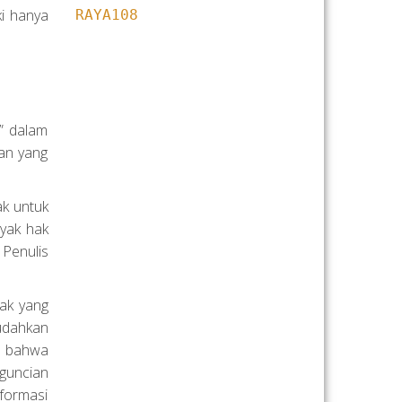
ki hanya
RAYA108
a” dalam
gan yang
ak untuk
nyak hak
 Penulis
ak yang
mudahkan
n bahwa
guncian
nformasi