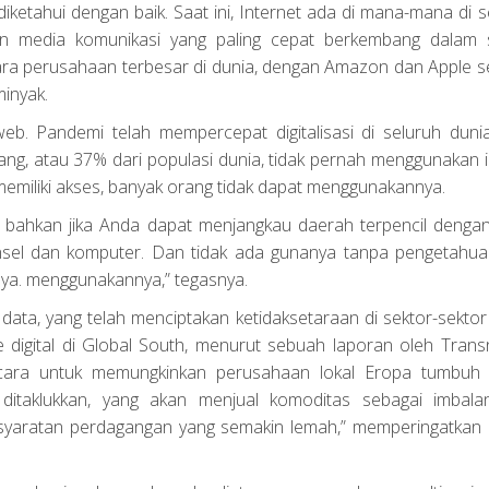
diketahui dengan baik. Saat ini, Internet ada di mana-mana di 
 media komunikasi yang paling cepat berkembang dalam s
ara perusahaan terbesar di dunia, dengan Amazon dan Apple 
inyak.
 Pandemi telah mempercepat digitalisasi di seluruh dunia,
rang, atau 37% dari populasi dunia, tidak pernah menggunakan i
memiliki akses, banyak orang tidak dapat menggunakannya.
 bahkan jika Anda dapat menjangkau daerah terpencil dengan 
nsel dan komputer. Dan tidak ada gunanya tanpa pengetahua
ya. menggunakannya,” tegasnya.
data, yang telah menciptakan ketidaksetaraan di sektor-sektor 
 digital di Global South, menurut sebuah laporan oleh Trans
ah cara untuk memungkinkan perusahaan lokal Eropa tumbuh
itaklukkan, yang akan menjual komoditas sebagai imbala
rsyaratan perdagangan yang semakin lemah,” memperingatkan 