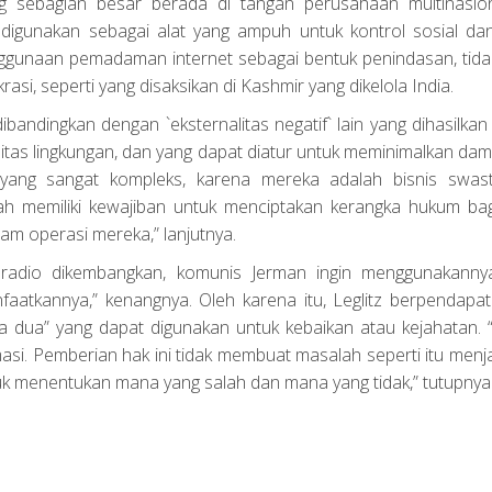
ng sebagian besar berada di tangan perusahaan multinasio
digunakan sebagai alat yang ampuh untuk kontrol sosial dan 
nggunaan pemadaman internet sebagai bentuk penindasan, tida
asi, seperti yang disaksikan di Kashmir yang dikelola India.
andingkan dengan `eksternalitas negatif` lain yang dihasilkan 
alitas lingkungan, dan yang dapat diatur untuk meminimalkan da
yang sangat kompleks, karena mereka adalah bisnis swas
ntah memiliki kewajiban untuk menciptakan kerangka hukum bag
am operasi mereka,” lanjutnya.
a radio dikembangkan, komunis Jerman ingin menggunakanny
faatkannya,” kenangnya. Oleh karena itu, Leglitz berpendapa
 dua” yang dapat digunakan untuk kebaikan atau kejahatan. “
i. Pemberian hak ini tidak membuat masalah seperti itu menja
ntuk menentukan mana yang salah dan mana yang tidak,” tutupnya