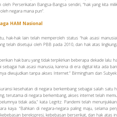
kan oleh Perserikatan Bangsa-Bangsa sendiri, “hak yang kita mili
i oleh negara mana pun”.
aga HAM Nasional
tu, hak-hak lain telah memperoleh status “hak asasi manusi
yang telah disetujui oleh PBB pada 2010, dan hak atas lingkun
erikan hak baru yang tidak terpikirkan beberapa dekade lalu: h
i sebagai hak asasi manusia, karena di era digital kita ada ba
nya diwujudkan tanpa akses Internet.” Birmingham dan Subyek
ransi kesehatan di negara berkembang sebagai salah satu h
orang, terutama di negara berkembang, akses internet telah me
lumnya tidak ada,” kata Legritz. Pandemi telah menunjukka
ara kaya. “Bahkan di negara-negara paling maju, selama pen
 kebebasan berekspresi, kebebasan berserikat, dan hak atas i