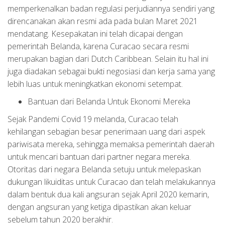
memperkenalkan badan regulasi perjudiannya sendiri yang
direncanakan akan resmi ada pada bulan Maret 2021
mendatang. Kesepakatan ini telah dicapai dengan
pemerintah Belanda, karena Curacao secara resmi
merupakan bagian dari Dutch Caribbean. Selain itu hal ini
juga diadakan sebagai bukti negosiasi dan kerja sama yang
lebih luas untuk meningkatkan ekonomi setempat.
Bantuan dari Belanda Untuk Ekonomi Mereka
Sejak Pandemi Covid 19 melanda, Curacao telah
kehilangan sebagian besar penerimaan uang dari aspek
pariwisata mereka, sehingga memaksa pemerintah daerah
untuk mencari bantuan dari partner negara mereka.
Otoritas dari negara Belanda setuju untuk melepaskan
dukungan likuiditas untuk Curacao dan telah melakukannya
dalam bentuk dua kali angsuran sejak April 2020 kemarin,
dengan angsuran yang ketiga dipastikan akan keluar
sebelum tahun 2020 berakhir.