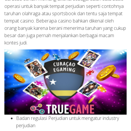
operasi untuk banyak tempat perjudian seperti contohnya
taruhan olahraga atau sportsbook dan tentu saja tempat
tempat casino. Beberapa casino bahkan dikenal oleh
orang banyak karena berani menerima taruhan yang cukup
besar dan juga pernah menjalankan berbagai macam
kontes judi.
Badan regulasi Perjudian untuk mengatur industry
perjudian