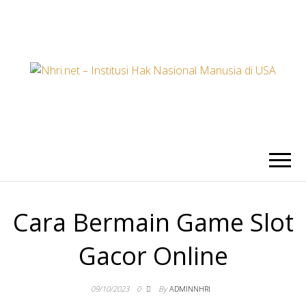
NHRI.NET –
Nhri.net memberikan informasi
seputar Institusi Hak Nasional
Manusia di USA
INSTITUSI
HAK
Cara Bermain Game Slot
NASIONAL
Gacor Online
MANUSIA DI
09/10/2023
0
By
ADMINNHRI