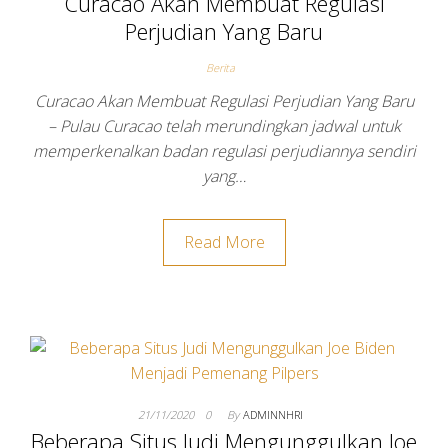
Curacao Akan Membuat Regulasi
Perjudian Yang Baru
Berita
Curacao Akan Membuat Regulasi Perjudian Yang Baru
– Pulau Curacao telah merundingkan jadwal untuk
memperkenalkan badan regulasi perjudiannya sendiri
yang…
Read More
21/11/2020
0
By
ADMINNHRI
Beberapa Situs Judi Mengunggulkan Joe