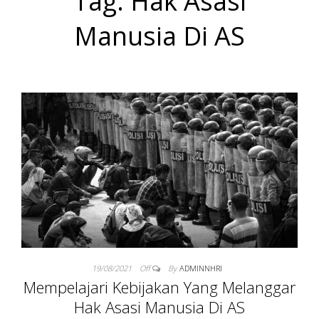
Tag:
Hak Asasi
NASIONAL
Manusia Di AS
MANUSIA DI
USA
19/08/2021
Off
By
ADMINNHRI
Mempelajari Kebijakan Yang Melanggar
Hak Asasi Manusia Di AS