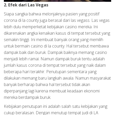
2. Efek dari Las Vegas
Siapa sangka bahwa melonjaknya pasien yang positif
corona di la county juga berasal dari las vegass. Las vegas
lebih dulu memperketat kebijakan casino mereka. Ini
dikarenakan angka kenaikan kasus di tempat tersebut yang
semakin tinggi. Ini membuat banyak orang yang memilih
untuk bermain casino di la county. Hal tersebut membawa
dampak baik dan buruk. Dampak baiknya memang casino
menjadi lebih ramai. Namun dampak buruk tentu adalah
jumlah kasus corona di tempat tersebut yang naik dalam
beberapa hari terakhir. Penutupan sementara yang
dilakukan memang baru langkah awala. Namun masyarakat
banyak berharap bahwa hal tersebut tidak akan
diperpanjang lagi karena membuat keadaan ekonomi
mereka berdampak buruk.
Kebijakan penutupan ini adalah salah satu kebijakan yang
cukup beralasan. Dengan menutup tempat judi di LA