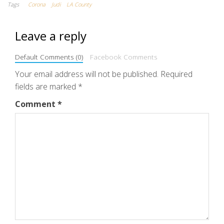
Tags
Corona
Judi
LA County
Leave a reply
Default Comments (0)
Facebook Comments
Your email address will not be published.
Required
fields are marked
*
Comment
*