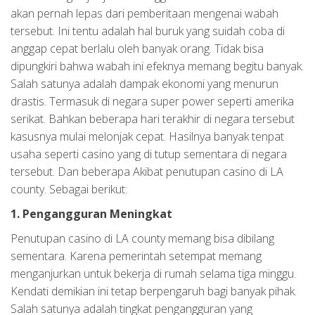
akan pernah lepas dari pemberitaan mengenai wabah
tersebut. Ini tentu adalah hal buruk yang suidah coba di
anggap cepat berlalu oleh banyak orang. Tidak bisa
dipungkiri bahwa wabah ini efeknya memang begitu banyak.
Salah satunya adalah dampak ekonomi yang menurun
drastis. Termasuk di negara super power seperti amerika
serikat. Bahkan beberapa hari terakhir di negara tersebut
kasusnya mulai melonjak cepat. Hasilnya banyak tenpat
usaha seperti casino yang di tutup sementara di negara
tersebut. Dan beberapa Akibat penutupan casino di LA
county. Sebagai berikut:
1. Pengangguran Meningkat
Penutupan casino di LA county memang bisa dibilang
sementara. Karena pemerintah setempat memang
menganjurkan untuk bekerja di rumah selama tiga minggu.
Kendati demikian ini tetap berpengaruh bagi banyak pihak.
Salah satunya adalah tingkat pengangguran yang