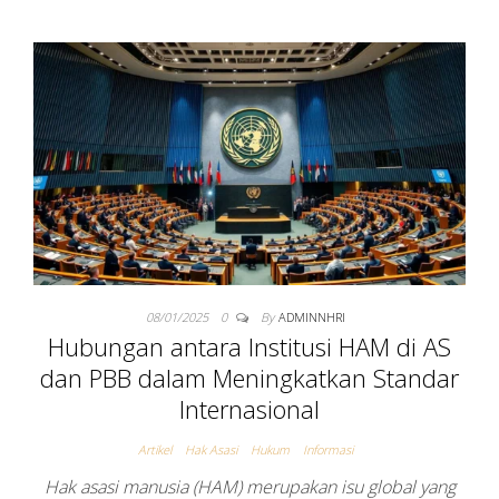
08/01/2025
0
By
ADMINNHRI
Hubungan antara Institusi HAM di AS
dan PBB dalam Meningkatkan Standar
Internasional
Artikel
Hak Asasi
Hukum
Informasi
Hak asasi manusia (HAM) merupakan isu global yang