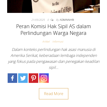
21/05/2025
0
By
ADMINNHRI
Peran Komisi Hak Sipil AS dalam
Perlindungan Warga Negara
Artikel
Informasi
Dalam konteks perlindungan hak asasi manusia di
Amerika Serikat, keberadaan lembaga independen
yang fokus pada pengawasan dan penegakan keadilan
sipil…
Read More