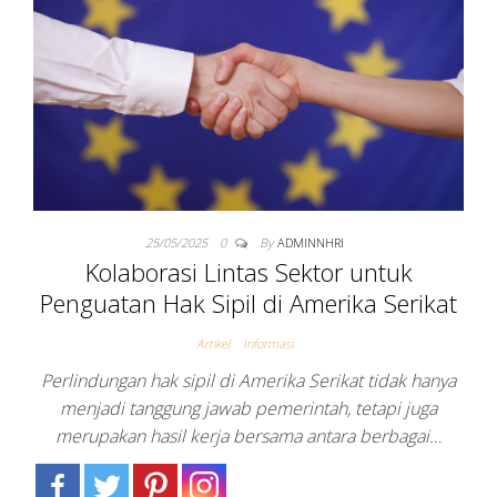
NASIONAL
MANUSIA DI
USA
25/05/2025
0
By
ADMINNHRI
Kolaborasi Lintas Sektor untuk
Penguatan Hak Sipil di Amerika Serikat
Artikel
Informasi
Perlindungan hak sipil di Amerika Serikat tidak hanya
menjadi tanggung jawab pemerintah, tetapi juga
merupakan hasil kerja bersama antara berbagai…